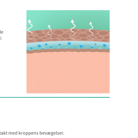
de
i
i takt med kroppens bevægelser.