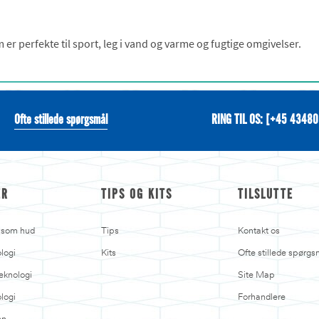
er perfekte til sport, leg i vand og varme og fugtige omgivelser.
Ofte stillede spørgsmål
RING TIL OS: [+45 4348
ER
TIPS OG KITS
TILSLUTTE
ølsom hud
Tips
Kontakt os
logi
Kits
Ofte stillede spørgs
eknologi
Site Map
ologi
Forhandlere