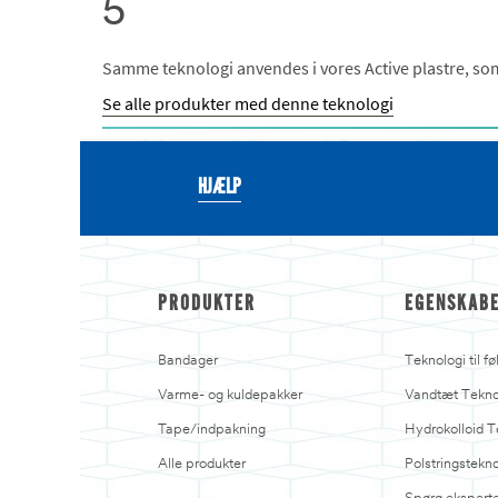
5
Samme teknologi anvendes i vores Active plastre, som 
Se alle produkter med denne teknologi
HJÆLP
PRODUKTER
EGENSKAB
Bandager
Teknologi til f
Varme- og kuldepakker
Vandtæt Tekno
Tape/indpakning
Hydrokolloid T
Alle produkter
Polstringstekn