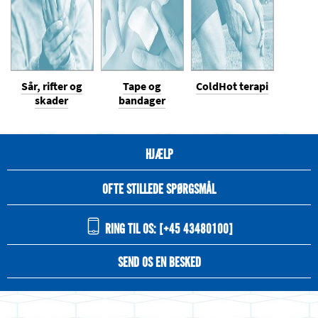
Sår, rifter og
Tape og
ColdHot terapi
skader
bandager
HJÆLP
OFTE STILLEDE SPØRGSMÅL
RING TIL OS: [+45 43480100]
SEND OS EN BESKED